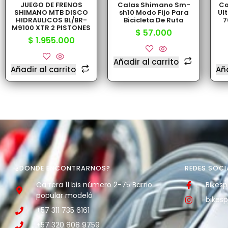
JUEGO DE FRENOS
Calas Shimano Sm-
Co
SHIMANO MTB DISCO
sh10 Modo Fijo Para
Ul
HIDRAULICOS BL/BR-
Bicicleta De Ruta
7
M9100 XTR 2 PISTONES
$
57.000
$
1.955.000
$
1
Añadir al carrito
Añadir al carrito
Aña
¿DONDE ENCONTRARNOS?
REDES SOCI
Carrera 11 bis número 2-75 Barrio
Bikesp
popular modeló
bikesp
+57 311 735 6161
+57 320 808 9759