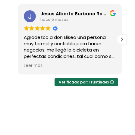
Jesus Alberto Burbano Rodriguez
hace 5 meses
Agradezco a don Eliseo una persona
E
muy formal y confiable para hacer
p
negocios, me llegó la bicicleta en
c
perfectas condiciones, tal cual como se
ve en las fotos. Totalmente
Leer más
recomendados.
Verificado por: Trustindex