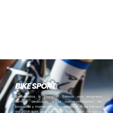
BIKE SPORT
Bienvenidos a Bikesport Somos una empresa
familiar dedicada a la comercialización de
bicicletas y mantenimientos desde el 18 de febrero
de 2008 con una pasión y motivación de sacar