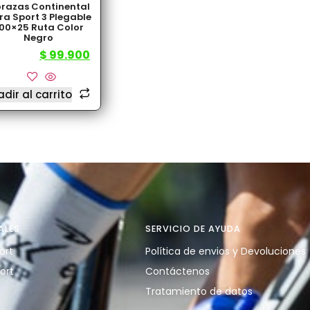
razas Continental
tra Sport 3 Plegable
00×25 Ruta Color
Negro
$
99.900
25.000
dir al carrito
ALES
SERVICIO DE AYUDA
ort
Política de envios y Devoluciones
ort
Contáctenos
Tratamiento de datos