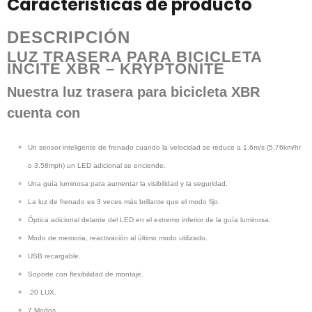
Caracteristicas de producto
DESCRIPCIÓN
LUZ TRASERA PARA BICICLETA
INCITE XBR – KRYPTONITE
Nuestra luz trasera para bicicleta XBR
cuenta con
Un sensor inteligente de frenado cuando la velocidad se reduce a 1.6m/s (5.76km/hr
o 3.58mph) un LED adicional se enciende.
Una guía luminosa para aumentar la visibilidad y la seguridad.
La luz de frenado es 3 veces más brillante que el modo fijo.
Óptica adicional delante del LED en el extremo inferior de la guía luminosa.
Modo de memoria, reactivación al último modo utilizado.
USB recargable.
Soporte con flexibilidad de montaje.
.20 LUX.
7 Modos.